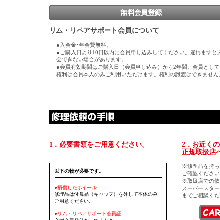
リム・リペアサポート会員について
●入会金･年会費無料。
●ご購入日より10日以内に会員申し込みしてください。遅れますと
会できない場合があります。
●会員有効期間はご購入日（会員申し込み）から2年間。会員として
権利は会員本人のみご利用いただけます。権利の譲渡はできません
1．必要書類をご用意ください。
2．お近く
正規取扱店
※修理品を持ち
以下の物が必要です。
ご確認ください
※取扱店での依
●損傷したホイール
スーパースター販売
修理品は付属品（キャップ）を外して本体のみ
までご相談くだ
ご用意ください。
●リム・リペアサポート会員証