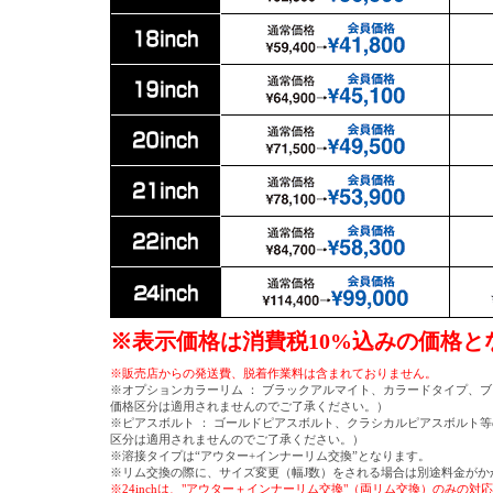
※表示価格は消費税10%込みの価格と
※販売店からの発送費、脱着作業料は含まれておりません。
※オプションカラーリム ： ブラックアルマイト、カラードタイプ、
価格区分は適用されませんのでご了承ください。）
※ピアスボルト ： ゴールドピアスボルト、クラシカルピアスボルト
区分は適用されませんのでご了承ください。）
※溶接タイプは“アウター+インナーリム交換”となります。
※リム交換の際に、サイズ変更（幅J数）をされる場合は別途料金がか
※24inchは、"アウター＋インナーリム交換"（両リム交換）のみの対