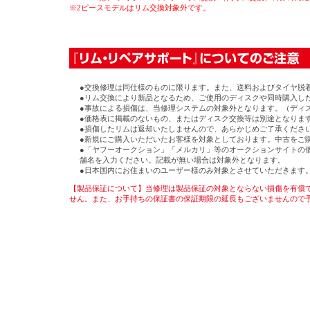
※2ピースモデルはリム交換対象外です。
●交換修理は同仕様のものに限ります。また、送料およびタイヤ脱
●リム交換により新品となるため、ご使用のディスクや同時購入し
●事故による損傷は、当修理システムの対象外となります。（ディ
●価格表に掲載のないもの、またはディスク交換等は別途となりま
●損傷したリムは返却いたしませんので、あらかじめご了承くださ
●新規にご購入いただいたお客様を対象としております。中古をご
●「ヤフーオークション」「メルカリ」等のオークションサイトの
舗名を入力ください。記載が無い場合は対象外となります。
●日本国内にお住まいのユーザー様のみ対象とさせていただきます
【製品保証について】当修理は製品保証の対象とならない損傷を有償
せん。また、お手持ちの保証書の保証期限の延長もございませんので